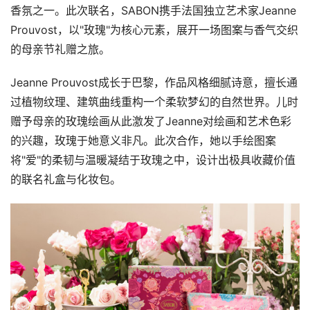
香氛之一。此次联名，SABON携手法国独立艺术家Jeanne
Prouvost，以"玫瑰"为核心元素，展开一场图案与香气交织
的母亲节礼赠之旅。
Jeanne Prouvost成长于巴黎，作品风格细腻诗意，擅长通
过植物纹理、建筑曲线重构一个柔软梦幻的自然世界。儿时
赠予母亲的玫瑰绘画从此激发了Jeanne对绘画和艺术色彩
的兴趣，玫瑰于她意义非凡。此次合作，她以手绘图案
将"爱"的柔韧与温暖凝结于玫瑰之中，设计出极具收藏价值
的联名礼盒与化妆包。