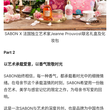
SABON X 法国独立艺术家Jeanne Prouvost联名礼盒及化
妆包
Part 2
以艺术承载爱意，以香气致敬时光
SABON始终相信，每一种香气，都承载着时光中的细微情
绪。在母亲节这个承载温情的时刻，SABON希望用一份融
合艺术、美学与感官记忆的限定之作，为母亲书写爱的回
响。
这是一次SABON与艺术的深度共创，也是品牌为中国市场