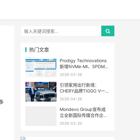
热门文章
Prodigy Technovations
新增NVMe-MI、SPDM、
PLDM等高级应用层协议
2026-03-29
支持，强化业界领先的
I3C协议训练器与分析仪
引领家用出行新境：
CHERY品牌TIGGO V一车
。
三用震撼亮相北京车展
2026-04-26
多
Mondevo Group宣布成
立全新国际传媒合作企业
Phiphen International
2026-03-20