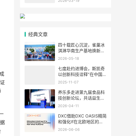
2026-03-19
战
经典文章
四十载匠心沉淀，雀巢冰
淇淋华南生产基地焕新前
行
2026-05-18
七度赴约进博会，斯凯奇
成
以创新科技诠释"在中国，
为中国"
认证
2025-11-07
海
养乐多走进第九届食品科
技创新论坛，共话益生菌
科学探索
2026-04-11
一
DXC借助DXC OASIS精简
和强化If在北欧地区的技
据
术架构
2026-06-06
会