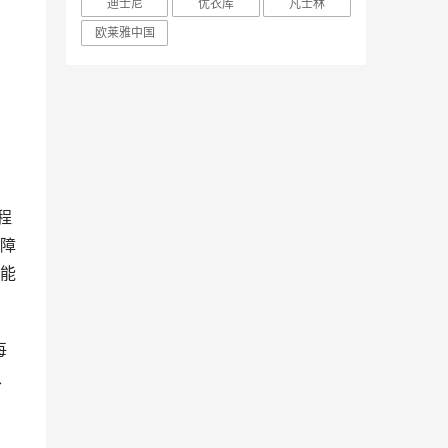
迪士尼
优衣库
凡士林
欧莱雅中国
程
障
能
每
、