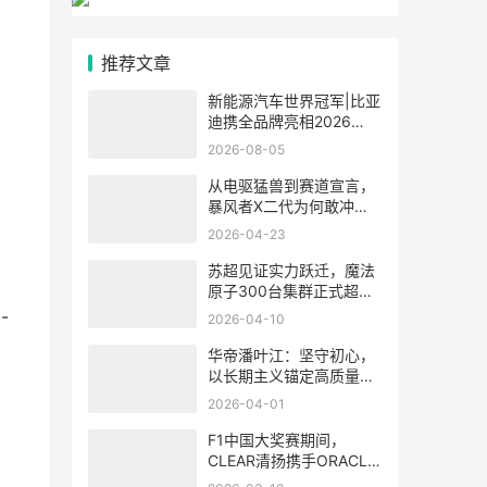
推荐文章
新能源汽车世界冠军|比亚
迪携全品牌亮相2026
ChinaJoy，精彩不容错
2026-08-05
过！
从电驱猛兽到赛道宣言，
暴风者X二代为何敢冲击
350km/h？
2026-04-23
苏超见证实力跃迁，魔法
原子300台集群正式超越
宇树
-
2026-04-10
华帝潘叶江：坚守初心，
以长期主义锚定高质量发
展新航道
2026-04-01
F1中国大奖赛期间，
CLEAR清扬携手ORACLE
红牛车队直面"头盔发"挑