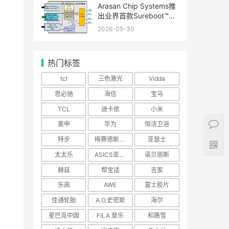
Arasan Chip Systems推
出业界首款Sureboot™全
16位xSPI + PSRAM IP解
2026-05-30
决方案
热门标签
tcl
三色激光
Vidda
思必驰
海信
宝马
TCL
迪卡侬
小米
奥申
华为
恒洁卫浴
特步
梅赛德斯-奔驰
亚瑟士
太太乐
ASICS亚瑟士
诺贝丽斯
赫兹
帮宝适
吉家
乐高
AWE
富士胶片
佳通轮胎
A.O.史密斯
海尔
星巴克中国
FILA 斐乐
和路雪