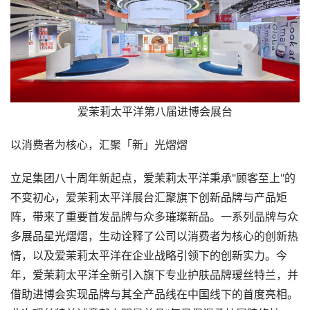
爱茉莉太平洋第八届进博会展台
以消费者为核心，汇聚「新」光熠熠
立足集团八十周年新起点，爱茉莉太平洋秉承"顾客至上"的
不变初心，爱茉莉太平洋展台汇聚旗下创新品牌与产品矩
阵，带来了重要首发品牌与众多璀璨新品。一系列品牌与众
多展品星光熠熠，生动诠释了公司以消费者为核心的创新热
情，以及爱茉莉太平洋在企业战略引领下的创新实力。今
年，爱茉莉太平洋全新引入旗下专业护肤品牌瑷丝特兰，并
借助进博会实现品牌与其全产品线在中国线下的首度亮相。