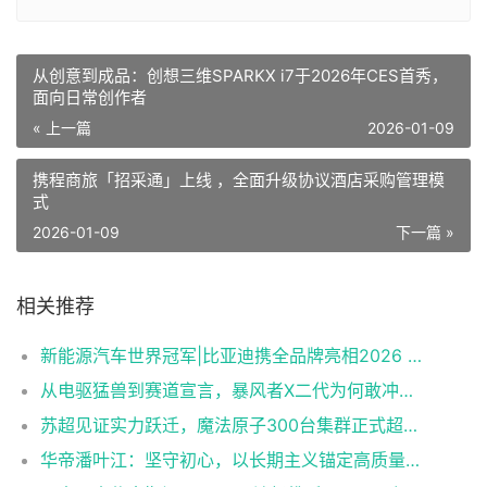
从创意到成品：创想三维SPARKX i7于2026年CES首秀，
面向日常创作者
« 上一篇
2026-01-09
携程商旅「招采通」上线 ，全面升级协议酒店采购管理模
式
2026-01-09
下一篇 »
相关推荐
新能源汽车世界冠军|比亚迪携全品牌亮相2026 ChinaJoy，精彩不容错过！
从电驱猛兽到赛道宣言，暴风者X二代为何敢冲击350km/h？
苏超见证实力跃迁，魔法原子300台集群正式超越宇树
华帝潘叶江：坚守初心，以长期主义锚定高质量发展新航道